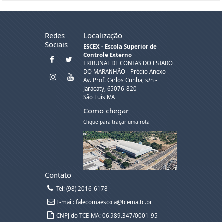
Redes
Localização
Sociais
ESCEX - Escola Superior de
Controle Externo
TRIBUNAL DE CONTAS DO ESTADO
DO MARANHÃO - Prédio Anexo
Av. Prof. Carlos Cunha, s/n -
Jaracaty, 65076-820
São Luís MA
Como chegar
Clique para traçar uma rota
Contato
Tel: (98) 2016-6178
E-mail: falecomaescola@tcema.tc.br
CNPJ do TCE-MA: 06.989.347/0001-95